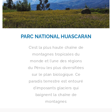
PARC NATIONAL HUASCARAN
C’est la plus haute chaîne de
montagnes tropicales du
monde et l’une des régions
du Pérou les plus diversifiées
sur le plan biologique. Ce
paradis terrestre est entouré
d’imposants glaciers qui
baignent la chaîne de
montagnes