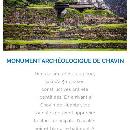
MONUMENT ARCHÉOLOGIQUE DE CHAVIN
Dans le site archéologique,
jusqu’à 56 phases
constructives ont été
identifiées. En arrivant à
Chavin de Huantar, les
touristes peuvent apprécier
la place principale, l’escalier
noir et blanc, le bâtiment A,