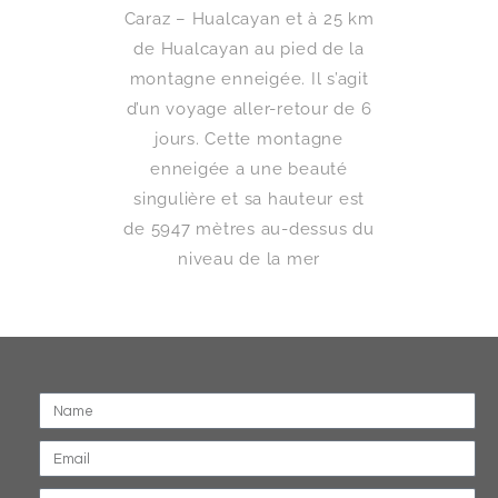
Caraz – Hualcayan et à 25 km
de Hualcayan au pied de la
montagne enneigée. Il s’agit
d’un voyage aller-retour de 6
jours. Cette montagne
enneigée a une beauté
singulière et sa hauteur est
de 5947 mètres au-dessus du
niveau de la mer