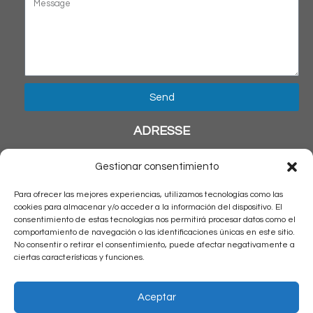
Send
ADRESSE
Calle Solitario de Sayan 741
Gestionar consentimiento
San Miguel, Lima – Perú
Para ofrecer las mejores experiencias, utilizamos tecnologías como las
NOUS CONTACTER
cookies para almacenar y/o acceder a la información del dispositivo. El
consentimiento de estas tecnologías nos permitirá procesar datos como el
comportamiento de navegación o las identificaciones únicas en este sitio.
téléphone : + 51 1 6538045
No consentir o retirar el consentimiento, puede afectar negativamente a
+51 1 983515711
ciertas características y funciones.
e-mail: reservas@latinamericantrips.com
HORAIRE
Aceptar