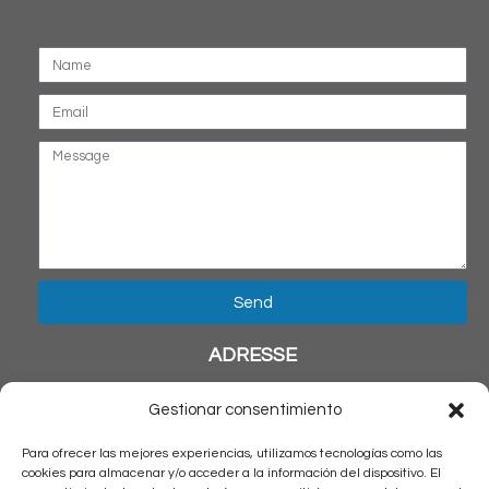
Send
ADRESSE
Calle Solitario de Sayan 741
Gestionar consentimiento
San Miguel, Lima – Perú
Para ofrecer las mejores experiencias, utilizamos tecnologías como las
NOUS CONTACTER
cookies para almacenar y/o acceder a la información del dispositivo. El