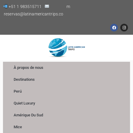
Skip
+51 1 983515711
m
to
reservas@latinamericantrips.co
content
F
I
a
n
c
s
e
t
b
a
o
g
o
r
k
a
m
À propos de nous
Destinations
Perú
Quiet Luxury
Amérique Du Sud
Mice