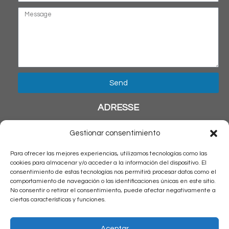
Send
ADRESSE
Calle Solitario de Sayan 741
Gestionar consentimiento
San Miguel, Lima – Perú
Para ofrecer las mejores experiencias, utilizamos tecnologías como las
NOUS CONTACTER
cookies para almacenar y/o acceder a la información del dispositivo. El
consentimiento de estas tecnologías nos permitirá procesar datos como el
comportamiento de navegación o las identificaciones únicas en este sitio.
téléphone : + 51 1 6538045
No consentir o retirar el consentimiento, puede afectar negativamente a
+51 1 983515711
ciertas características y funciones.
e-mail: reservas@latinamericantrips.com
HORAIRE
Aceptar