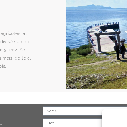
agricoles, au
t divisée en dix
on 9 km2. Ses
maïs, de l’oie,
is.
45