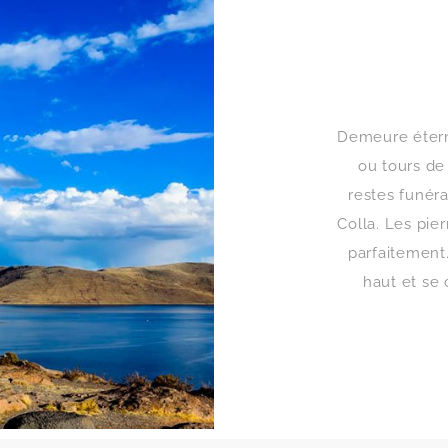
Demeure étern
ou tours de 
restes funéra
Colla. Les pie
parfaitement
haut et se 