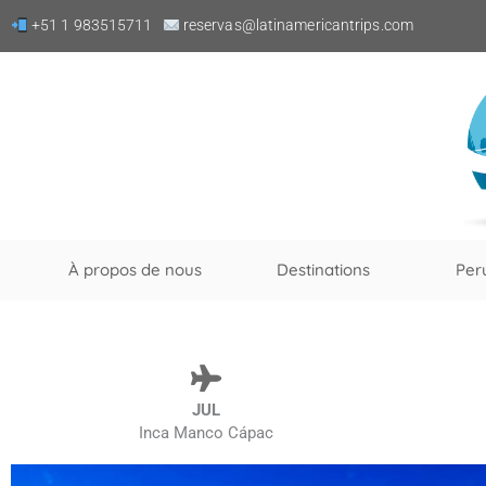
Skip
+51 1 983515711
reservas@latinamericantrips.com
to
content
À propos de nous
Destinations
Per
JUL
Inca Manco Cápac