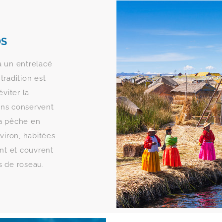
OS
à un entrelacé
tradition est
viter la
lons conservent
la pêche en
viron, habitées
nt et couvrent
s de roseau.