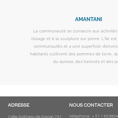
AMANTANI
La communauté se consacre aux activités 
tissage et à la sculpture sur pierre. L’île es
communautés et a une superficie d’envir
habitants cultivent des pommes de terre, du 
du quinoa, des haricots et des po
ADRESSE
NOUS CONTACTER
téléphone : + 51 1 65380
Calle Solitario de Sayan 741