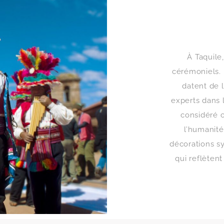
À Taquile
cérémoniels. 
datent de 
experts dans l
considéré 
l’humanité
décorations s
qui reflèten