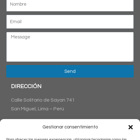
Send
DIRECCIÓN
Calle Solitario de Sayan 741
San Miguel, Lima – Perú
CONTÁCTANOS
Gestionar consentimiento
Phone : + 51 1 6538045
Para ofrecer las mejores experiencias, utilizamos tecnologías como las