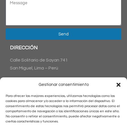
Send
DIRECCIÓN
Calle Solitario de Sayan 741
San Miguel, Lima – Perú
CONTÁCTANOS
Gestionar consentimiento
Phone : + 51 1 6538045
Para ofrecer las mejores experiencias, utilizamos tecnologías como las
+51 1 983515711
cookies para almacenar y/o acceder a la información del dispositivo. El
Email: reservas@latinamericantrips.com
consentimiento de estas tecnologías nos permitirá procesar datos como el
comportamiento de navegación o las identificaciones únicas en este sitio.
No consentir o retirar el consentimiento, puede afectar negativamente a
ciertas características y funciones.
HORARIO